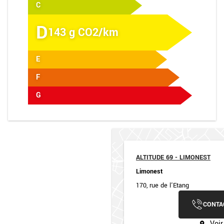
C
D
143 g CO2/km
E
F
G
ALTITUDE 69 - LIMONEST
Limonest
170, rue de l'Etang
CONTA
Voir