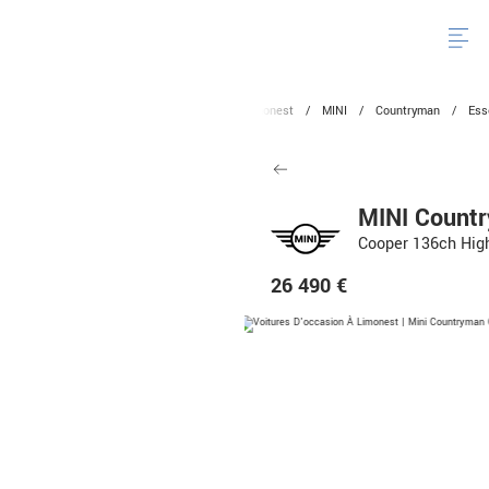
ude BMW Mini
/
Voitures
/
Occasion
/
Limonest
/
MINI
/
Countryman
/
Es
MINI Count
Cooper 136ch Hig
26 490 €