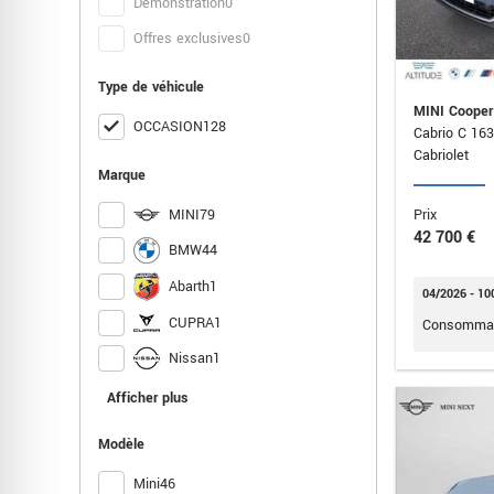
Démonstration
0
Offres exclusives
0
Type de véhicule
MINI Cooper
OCCASION
128
Cabrio C 16
Cabriolet
Marque
MINI
79
Prix
42 700 €
BMW
44
Abarth
1
04/2026 - 10
CUPRA
1
Consommat
Nissan
1
Porsche
1
Afficher plus
Volkswagen
1
Modèle
Mini
46