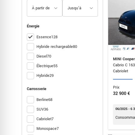
Série 2 Coupé
1
X3 M
1
Énergie
X6 M
1
Z4
1
Essence
128
Hybride rechargeable
80
Diesel
70
MINI Cooper
Cabrio C 163
Électrique
55
Cabriolet
Hybride
29
Prix
Carrosserie
32 900 €
Berline
68
SUV
36
06/2025 - 6 
Consommat
Cabriolet
7
Monospace
7