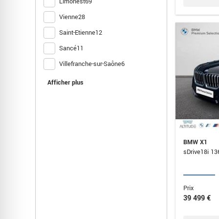
Limonest
69
Vienne
28
Saint-Etienne
12
Sancé
11
Villefranche-sur-Saône
6
Le Coteau
2
Afficher plus
BMW X1
Prix
39 499 €