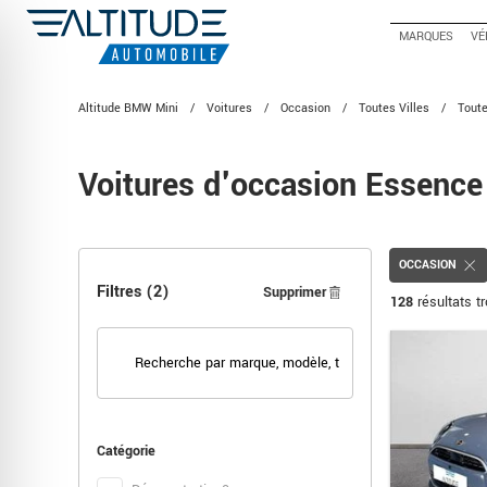
MARQUES
VÉ
Altitude BMW Mini
/
Voitures
/
Occasion
/
Toutes Villes
/
Tou
Voitures d'occasion Essence
OCCASION
Filtres
(2)
Supprimer
128
résultats t
Catégorie