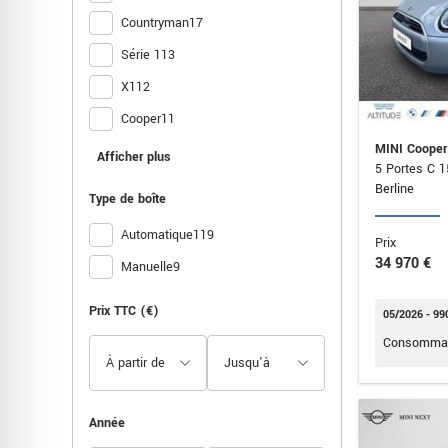
Countryman
17
Série 1
13
X1
12
Cooper
11
MINI Cooper
Série 2
7
Afficher plus
5 Portes C 
Clubman
5
Berline
Type de boîte
Série 2 Gran Coupé
3
Automatique
119
Prix
Série 4
3
34 970 €
Manuelle
9
X2
2
Prix TTC (€)
500
1
05/2026 - 99
Consommat
Formentor
1
Golf
1
Juke
1
Année
Macan
1