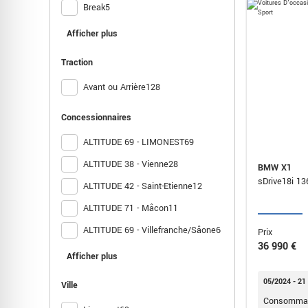
Break
5
Coupé
4
Afficher plus
Citadine
1
Traction
Avant ou Arrière
128
Concessionnaires
ALTITUDE 69 - LIMONEST
69
ALTITUDE 38 - Vienne
28
BMW X1
ALTITUDE 42 - Saint-Etienne
12
ALTITUDE 71 - Mâcon
11
ALTITUDE 69 - Villefranche/Sâone
6
Prix
36 990 €
ALTITUDE 42 - Roanne
2
Afficher plus
05/2024 - 21
Ville
Consommat