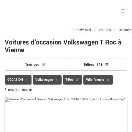
Altitude BMW Mini
/
Voitures
/
Occasio
Voitures d'occasion Volkswagen T Roc à
Vienne
Trier par
Filtres
(4)
OCCASION
Volkswagen
T-Roc
Ville: Vienne
1
résultat trouvé