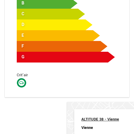
B
C
D
E
F
G
Crit'air
ALTITUDE 38 - Vienne
Vienne