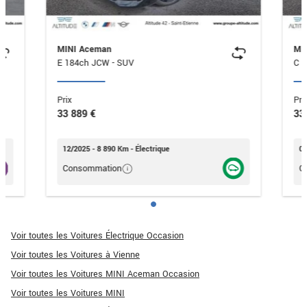
MINI Aceman
MI
E 184ch JCW - SUV
Prix
Pri
33 889 €
33
12/2025 - 8 890 Km - Électrique
03
Consommation
C
Voir toutes les Voitures Électrique Occasion
Voir toutes les Voitures à Vienne
Voir toutes les Voitures MINI Aceman Occasion
Voir toutes les Voitures MINI