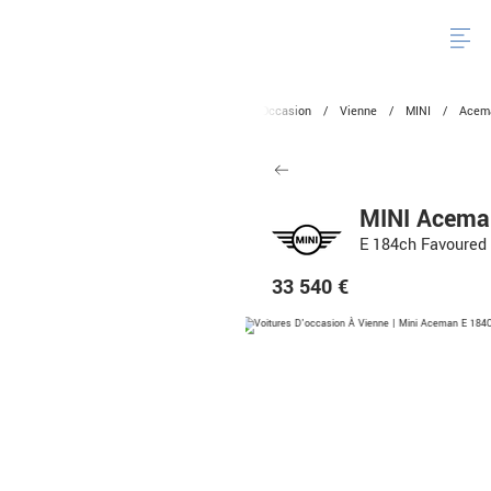
Altitude BMW Mini
/
Voitures
/
Occasion
/
Vienne
/
MINI
/
Acem
MINI Acema
E 184ch Favoured
33 540 €