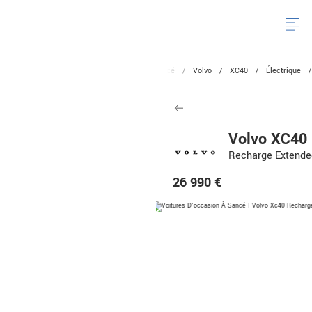
de BMW Mini
/
Voitures
/
Occasion
/
Sancé
/
Volvo
/
XC40
/
Électrique
Volvo XC40
Recharge Extende
26 990 €