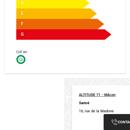
D
E
F
G
Crit'air
ALTITUDE 71 - Mâcon
Sancé
16, rue de la Madone
CONTA