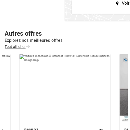
Voir
Autres offres
Explorez nos meilleures offres
Tout afficher
BMW X1
BM