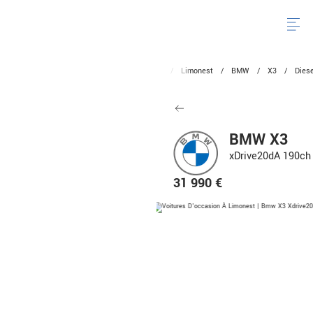
Altitude BMW Mini
/
Voitures
/
Occasion
/
Limonest
/
BMW
/
X3
/
Dies
BMW X3
xDrive20dA 190ch 
31 990 €