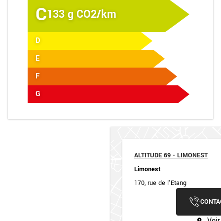
C
133 g CO2/km
D
E
F
G
ALTITUDE 69 - LIMONEST
Limonest
170, rue de l'Etang
CONTA
Voir