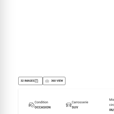
32 IMAGES
360 VIEW
Mi
Condition
Carrosserie
cir
OCCASION
SUV
06