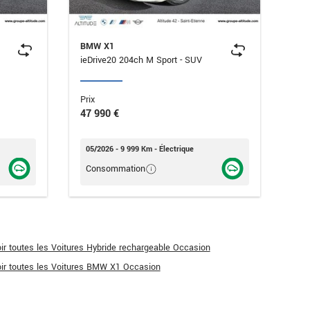
BMW X1
BM
ieDrive20 204ch M Sport - SUV
Prix
Prix
47 990 €
47 
05/2026 - 9 999 Km - Électrique
07/
Consommation
Co
ir toutes les Voitures Hybride rechargeable Occasion
ir toutes les Voitures BMW X1 Occasion