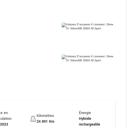
se en
Énergie
Kilomètres
culation
Hybride
24 891 Km
/2023
rechargeable