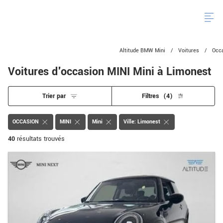
Altitude BMW Mini
/
Voitures
/
Occ
Voitures d'occasion MINI Mini à Limonest
Trier par
Filtres
(4)
OCCASION
MINI
Mini
Ville: Limonest
40
résultats trouvés